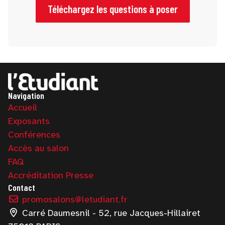
professionnels.
Téléchargez les questions à poser
Navigation
Accueil
Exposants
Conférences
Accès au salon
FAQ
Accréditation Presse
Contact
promosalons@letudiant.fr
Carré Daumesnil - 52, rue Jacques-Hillairet