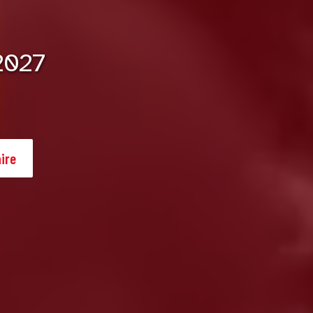
2027
ire